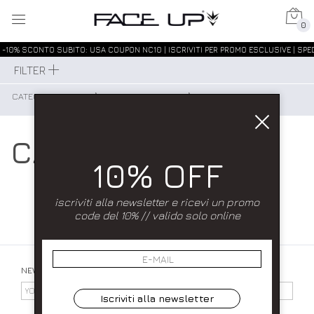
0
-10% SCONTO SUBITO: USA COUPON NC10 | ISCRIVITI PER PROMO ESCLUSIVE | SPED
FILTER
CATEGORIE DONNA
⟩
ACCESSORI DONNA
⟩
CAPPELLI DONNA
CAPPELLI DONNA
10% OFF
iscriviti alla newsletter e ricevi un promo
code del 10% // valido solo online
NEWSLETTER
Iscriviti alla newsletter