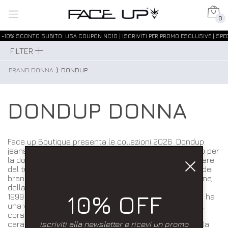
0
-10% SCONTO SUBITO: USA COUPON NC10 | ISCRIVITI PER PROMO ESCLUSIVE | SPEDIZIO
FILTER
BRAND DONNA
⟩
DONDUP
DONDUP DONNA
Face up Boutique presenta le collezioni 2026 Dondup:
jeans, felpe, t-shirt, maglie, abiti pantaloni e tanto altro per
la donna. Scopri nuovi arrivi ogni giorno e lasciati guidare
dal tuo personal shopper. Dondup è attualmente uno dei
brand più interessanti dal punto di vista dell'Innovazione,
della ricerca e della qualità dei suoi prodotti. Nato nel
10% OFF
1999 in Italia dall'idea della famiglia Berloni, da sempre ha
una visione cosmopolita e moderna. Ciò ha creato, nel
corso degli anni, delle collezioni uniche con un tratto
iscriviti alla newsletter e ricevi un promo
caratteristico unico ed indistingubile: il made in Italy. Da