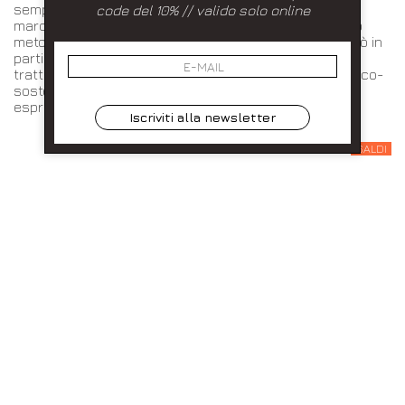
sempre attento alle tematiche ambientali, il
code del 10% // valido solo online
marchio caratterizza la propria produzione attraverso
metodologie fondate su sostenibilità, qualità e stile. Ciò in
particolare, attraverso lavaggi e finiture tracciabili e
trattamenti esclusivi (100% fatti in Italia); in Dondup l'eco-
sostenibilità sposa l’innovazione e diventa massima
espressione della cultura del denim. TEST.
Iscriviti alla newsletter
SALDI