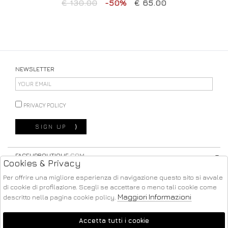
€ 130.00
-50%
€ 65.00
NEWSLETTER
PRIVACY POLICY
SIGN UP
⟩
FACEUPBOUTIQUE
.COM
Cookies & Privacy
STORE
Per offrire una migliore esperienza di navigazione questo sito si avvale
di cookie di profilazione. Scegli se accettare o meno tali cookie come
SHOPPING
Maggiori Informazioni
descritto nella pagina cookie policy.
SEGUICI SU
Accetta tutti i cookie