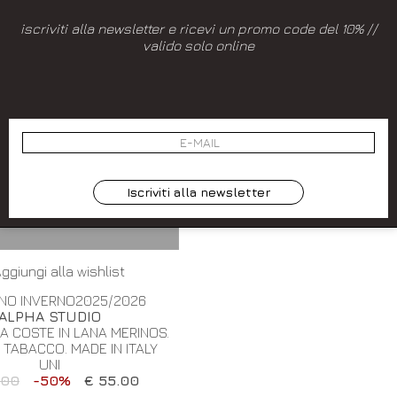
iscriviti alla newsletter e ricevi un promo code del 10% //
valido solo online
Iscriviti alla newsletter
ggiungi alla wishlist
NO INVERNO2025/2026
ALPHA STUDIO
A COSTE IN LANA MERINOS.
 TABACCO. MADE IN ITALY
UNI
.00
-50%
€ 55.00