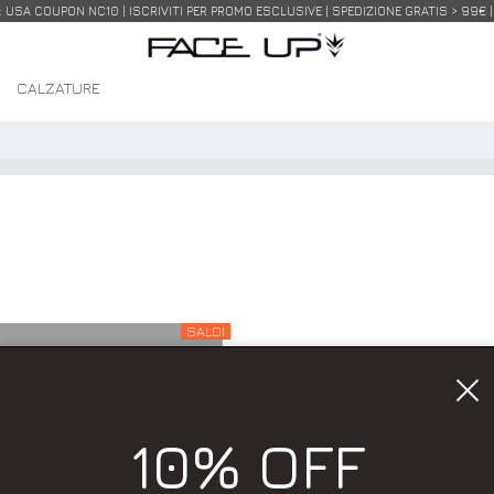
USA COUPON NC10 | ISCRIVITI PER PROMO ESCLUSIVE | SPEDIZIONE GRATIS > 99€ 
I
CALZATURE
SALDI
10% OFF