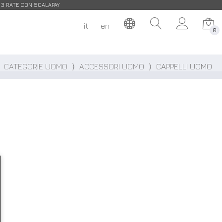
| 3 RATE CON SCALAPAY
it
en
0
CATEGORIE UOMO
⟩
ACCESSORI UOMO
⟩
CAPPELLI UOMO