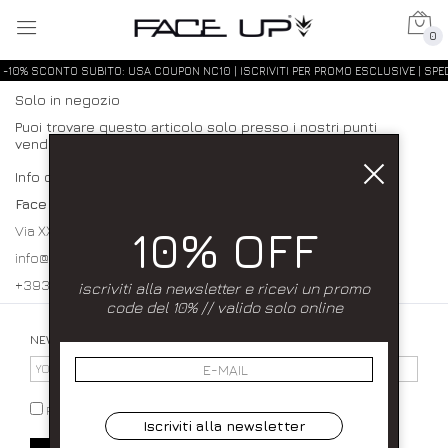
0
-10% SCONTO SUBITO: USA COUPON NC10 | ISCRIVITI PER PROMO ESCLUSIVE | SPED
Solo in negozio
Puoi trovare questo articolo solo presso i nostri punti
vendita:
Info contatti
Face up
10% OFF
Via XXXI Maggio 23/25 80027 Frattamaggiore (NA)
info@faceupboutique.com, faceupnegozio@gmail.com
+393920340990 0818312915
iscriviti alla newsletter e ricevi un promo
code del 10% // valido solo online
NEWSLETTER
PRIVACY POLICY
Iscriviti alla newsletter