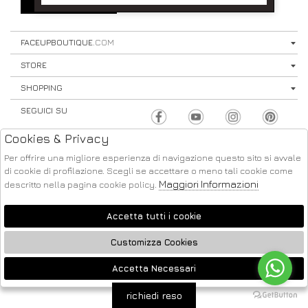
SIGN UP
⟩
FACEUPBOUTIQUE
.COM
STORE
SHOPPING
SEGUICI SU
Cookies & Privacy
Per offrire una migliore esperienza di navigazione questo sito si avvale
di cookie di profilazione. Scegli se accettare o meno tali cookie come
Maggiori Informazioni
descritto nella pagina cookie policy.
ATELIER
2026 FACE UP - P.IVA : 04220371217 POWERED BY
SOCIETÀ
GRUPPO ZUCCHETTI
Accetta tutti i cookie
Customizza Cookies
Accetta Necessari
🍪
richiedi reso