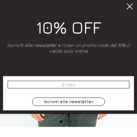
10% OFF
iscriviti alla newsletter e ricevi un promo code del 10% //
valido solo online
Iscriviti alla newsletter