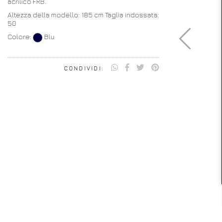
acrilico FRB.
Altezza della modello: 185 cm Taglia indossata:
50
Colore:
Blu
CONDIVIDI: