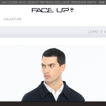
USA COUPON NC10 | ISCRIVITI PER PROMO ESCLUSIVE | SPEDIZIONE GRATIS > 99€ 
I
CALZATURE
UOMO
⟩