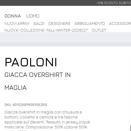
-10% SCONTO SUBITO: 
DONNA
UOMO
NUOVI ARRIVI
SALDI
DESIGNERS
ABBIGLIAMENTO
ACCESSOR
NUOVA-COLLEZIONE-FALL-WINTER-2026/27
OUTLET
PAOLONI
GIACCA OVERSHIRT IN
MAGLIA
SKU: 4011G997M26108389
Giacca overshirt in maglia con chiusura a
bottoni, colletto a camicia e tre tasche
applicate sul davanti. Tessuto in jersey piqué
misto lana. Composizione: 50% cotone 50%