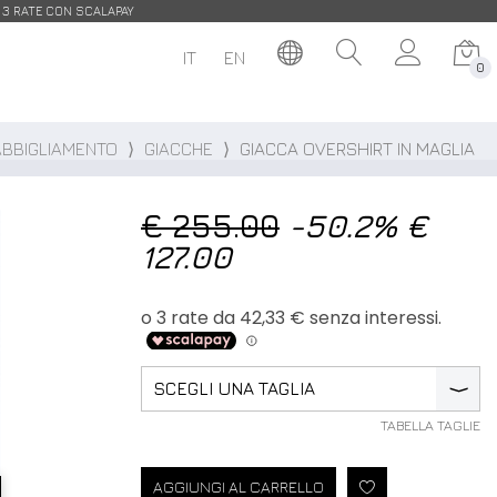
| 3 RATE CON SCALAPAY
IT
EN
0
ABBIGLIAMENTO
⟩
GIACCHE
⟩
GIACCA OVERSHIRT IN MAGLIA
€ 255.00
-50.2%
€
127.00
SCEGLI UNA TAGLIA
⟩
TABELLA TAGLIE
AGGIUNGI AL CARRELLO