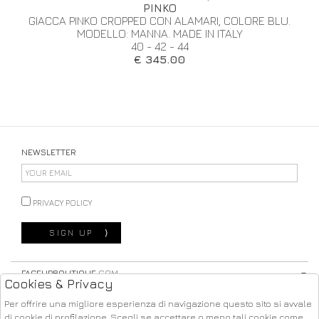
PINKO
GIACCA PINKO CROPPED CON ALAMARI, COLORE BLU.
MODELLO: MANNA. MADE IN ITALY
40 - 42 - 44
€ 345.00
NEWSLETTER
PRIVACY POLICY
SIGN UP
⟩
FACEUPBOUTIQUE
.COM
Cookies & Privacy
STORE
Per offrire una migliore esperienza di navigazione questo sito si avvale
di cookie di profilazione. Scegli se accettare o meno tali cookie come