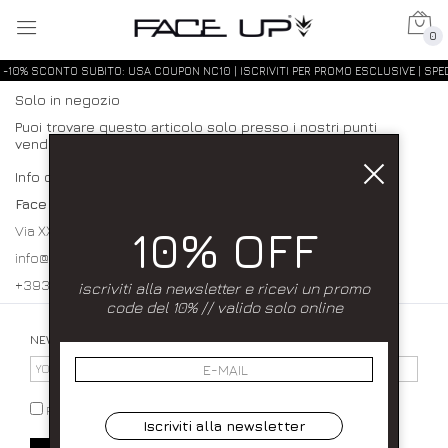
0
-10% SCONTO SUBITO: USA COUPON NC10 | ISCRIVITI PER PROMO ESCLUSIVE | SPED
Solo in negozio
Puoi trovare questo articolo solo presso i nostri punti
vendita:
Info contatti
Face up
10% OFF
Via XXXI Maggio 23/25 80027 Frattamaggiore (NA)
info@faceupboutique.com, faceupnegozio@gmail.com
+393920340990 0818312915
iscriviti alla newsletter e ricevi un promo
code del 10% // valido solo online
NEWSLETTER
PRIVACY POLICY
Iscriviti alla newsletter