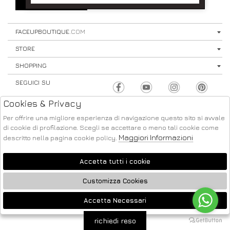
SIGN UP
⟩
FACEUPBOUTIQUE
.COM
STORE
SHOPPING
SEGUICI SU
Cookies & Privacy
Per offrire una migliore esperienza di navigazione questo sito si avvale
di cookie di profilazione. Scegli se accettare o meno tali cookie come
Maggiori Informazioni
descritto nella pagina cookie policy.
ATELIER
2026 FACE UP - P.IVA : 04220371217 POWERED BY
SOCIETÀ
GRUPPO ZUCCHETTI
Accetta tutti i cookie
Customizza Cookies
Accetta Necessari
🍪
richiedi reso