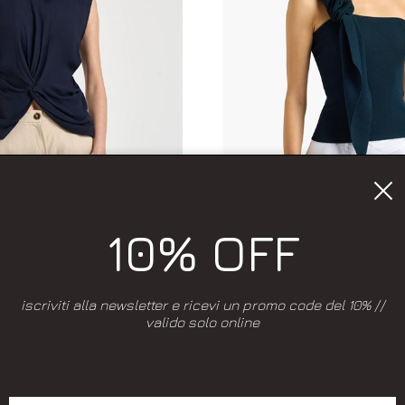
10% OFF
ggiungi alla wishlist
Aggiungi alla wis
iscriviti alla newsletter e ricevi un promo code del 10% //
LIVIANA CONTI
LIVIANA CONT
valido solo online
DRAPPEGGIO LIVIANA CONTI
TOP MONOSPALLA MULTIF
O : AGLAIA. COLORE : BLU.
COLORE: BLUE. MODELLO
44
L
00
-50.3%
€ 74.00
€ 185.00
-50.3%