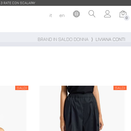
| 3 RATE CON SCALAPAY
it
en
0
BRAND IN SALDO DONNA
⟩
LIVIANA CONTI
SALDI
SALDI