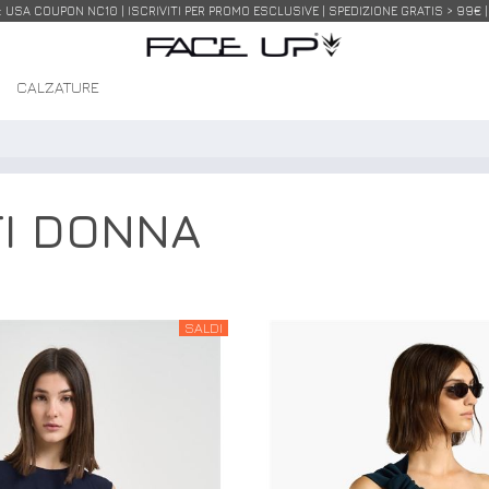
USA COUPON NC10 | ISCRIVITI PER PROMO ESCLUSIVE | SPEDIZIONE GRATIS > 99€ 
I
CALZATURE
TI DONNA
SALDI