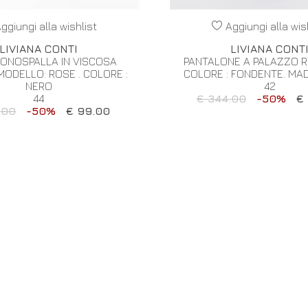
ggiungi alla wishlist
Aggiungi alla wis
LIVIANA CONTI
LIVIANA CONT
MONOSPALLA IN VISCOSA
PANTALONE A PALAZZO R
MODELLO: ROSE . COLORE :
COLORE : FONDENTE. MADE
NERO
42
44
€ 344.00
-50%
€ 
.00
-50%
€ 99.00