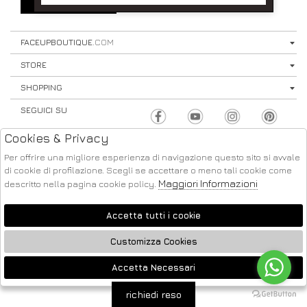
SIGN UP
⟩
FACEUPBOUTIQUE
.COM
STORE
SHOPPING
SEGUICI SU
Cookies & Privacy
Per offrire una migliore esperienza di navigazione questo sito si avvale
di cookie di profilazione. Scegli se accettare o meno tali cookie come
Maggiori Informazioni
descritto nella pagina cookie policy.
ATELIER
2026 FACE UP - P.IVA : 04220371217 POWERED BY
SOCIETÀ
GRUPPO ZUCCHETTI
Accetta tutti i cookie
Customizza Cookies
Accetta Necessari
🍪
richiedi reso