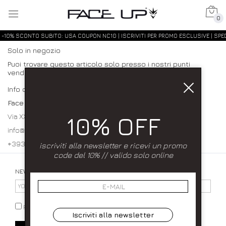
0
-10% SCONTO SUBITO: USA COUPON NC10 | ISCRIVITI PER PROMO ESCLUSIVE | SPED
Solo in negozio
Puoi trovare questo articolo solo presso i nostri punti
vendita:
Info contatti
Face up
10% OFF
Via XXXI Maggio 23/25 80027 Frattamaggiore (NA)
info@faceupboutique.com, faceupnegozio@gmail.com
+393920340990 0818312915
iscriviti alla newsletter e ricevi un promo
code del 10% // valido solo online
NEWSLETTER
PRIVACY POLICY
Iscriviti alla newsletter