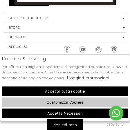
SIGN UP
⟩
FACEUPBOUTIQUE
.COM
STORE
SHOPPING
SEGUICI SU
Cookies & Privacy
Per offrire una migliore esperienza di navigazione questo sito si avvale
di cookie di profilazione. Scegli se accettare o meno tali cookie come
Maggiori Informazioni
descritto nella pagina cookie policy.
ATELIER
2026 FACE UP - P.IVA : 04220371217 POWERED BY
SOCIETÀ
GRUPPO ZUCCHETTI
Accetta tutti i cookie
Customizza Cookies
Accetta Necessari
🍪
richiedi reso