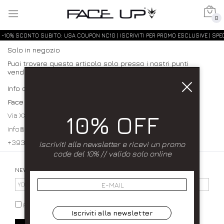
0
-10% SCONTO SUBITO: USA COUPON NC10 | ISCRIVITI PER PROMO ESCLUSIVE | SPED
Solo in negozio
Puoi trovare questo articolo solo presso i nostri punti
vendita:
Info contatti
Face up
10% OFF
Via XXXI Maggio 23/25 80027 Frattamaggiore (NA)
info@faceupboutique.com, faceupnegozio@gmail.com
+393920340990 0818312915
iscriviti alla newsletter e ricevi un promo
code del 10% // valido solo online
NEWSLETTER
PRIVACY POLICY
Iscriviti alla newsletter