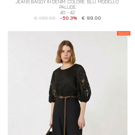
JEANS BAGGY IN DENIM. COLORE: BLU. MODELLO:
PALUDE
40 - 42
€ 199.00
-50.3%
€ 99.00
SALDI