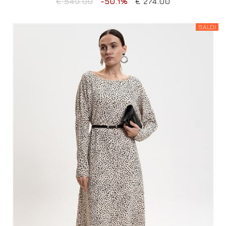
€ 549.00
-50.1%
€ 274.00
SALDI