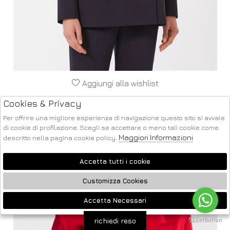
Aggiungi alla wishlist
MAX MARA STUDIO
Cookies & Privacy
GIACCA DOPPIOPETTO IN JERSEY DI VISCOSA A PUNTO
MILANO. COLOR: BLU. MODELLO: RIVIERA
Per offrire una migliore esperienza di navigazione questo sito si avvale
42
di cookie di profilazione. Scegli se accettare o meno tali cookie come
€ 499.00
-50.1%
€ 249.00
Maggiori Informazioni
descritto nella pagina cookie policy.
Accetta tutti i cookie
SALDI
Customizza Cookies
Accetta Necessari
🍪
richiedi reso