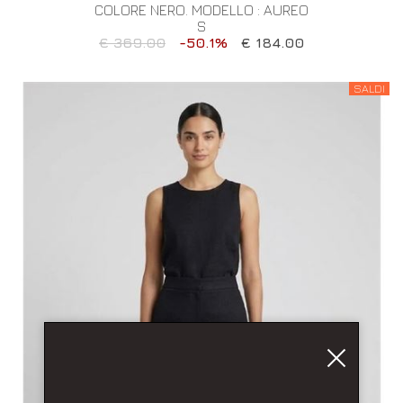
COLORE NERO. MODELLO : AUREO
S
€ 369.00
-50.1%
€ 184.00
SALDI