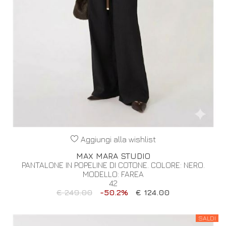
Aggiungi alla wishlist
MAX MARA STUDIO
PANTALONE IN POPELINE DI COTONE. COLORE: NERO.
MODELLO: FAREA
42
€ 249.00
-50.2%
€ 124.00
SALDI