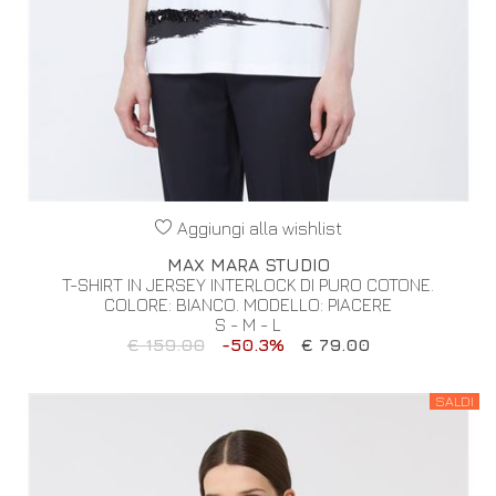
Aggiungi alla wishlist
MAX MARA STUDIO
T-SHIRT IN JERSEY INTERLOCK DI PURO COTONE.
COLORE: BIANCO. MODELLO: PIACERE
S - M - L
€ 159.00
-50.3%
€ 79.00
SALDI