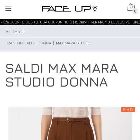
0
-10% SCONTO SUBITO: USA COUPON NC10 | ISCRIVITI PER PROMO ESCLUSIVE | SPED
FILTER
BRAND IN SALDO DONNA
⟩
MAX MARA STUDIO
SALDI MAX MARA
STUDIO DONNA
SALDI