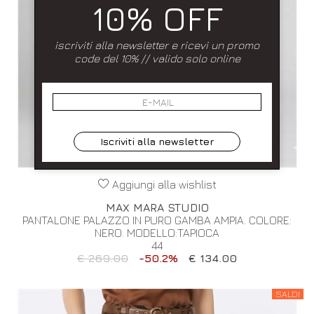
10% OFF
iscriviti alla newsletter e ricevi un promo
code del 10% // valido solo online
Iscriviti alla newsletter
Aggiungi alla wishlist
MAX MARA STUDIO
PANTALONE PALAZZO IN PURO GAMBA AMPIA. COLORE:
NERO. MODELLO:TAPIOCA
44
€ 269.00
-50.2%
€ 134.00
SALDI