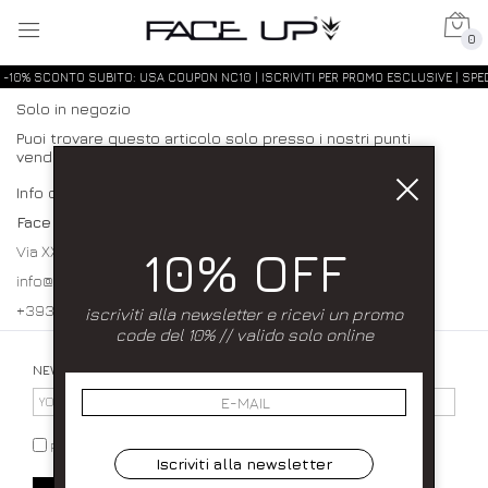
0
-10% SCONTO SUBITO: USA COUPON NC10 | ISCRIVITI PER PROMO ESCLUSIVE | SPED
Solo in negozio
Puoi trovare questo articolo solo presso i nostri punti
vendita:
Info contatti
Face up
10% OFF
Via XXXI Maggio 23/25 80027 Frattamaggiore (NA)
info@faceupboutique.com, faceupnegozio@gmail.com
+393920340990 0818312915
iscriviti alla newsletter e ricevi un promo
code del 10% // valido solo online
NEWSLETTER
PRIVACY POLICY
Iscriviti alla newsletter