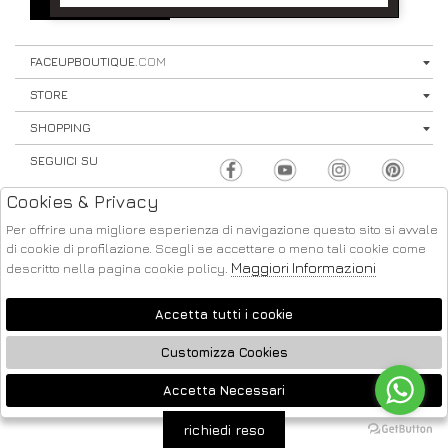
SIGN UP
⟩
FACEUPBOUTIQUE
.COM
STORE
SHOPPING
SEGUICI SU
Cookies & Privacy
Per offrire una migliore esperienza di navigazione questo sito si avvale
di cookie di profilazione. Scegli se accettare o meno tali cookie come
Maggiori Informazioni
descritto nella pagina cookie policy.
ATELIER
2026 FACE UP - P.IVA : 04220371217 POWERED BY
SOCIETÀ
GRUPPO ZUCCHETTI
Accetta tutti i cookie
Customizza Cookies
Accetta Necessari
🍪
richiedi reso