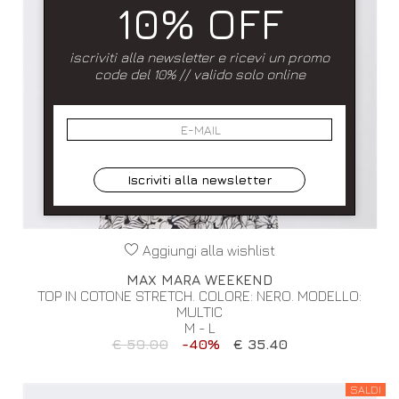
10% OFF
iscriviti alla newsletter e ricevi un promo
code del 10% // valido solo online
Iscriviti alla newsletter
Aggiungi alla wishlist
MAX MARA WEEKEND
TOP IN COTONE STRETCH. COLORE: NERO. MODELLO:
MULTIC
M - L
€ 59.00
-40%
€ 35.40
SALDI