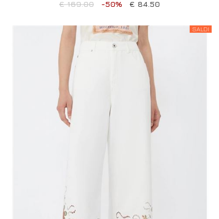
€ 169.00
-50%
€ 84.50
SALDI