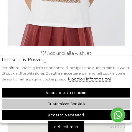
Aggiungi alla wishlist
Cookies & Privacy
MAX MARA WEEKEND
T-SHIRT REGULAR IN COTONE CON STAMPA
Per offrire una migliore esperienza di navigazione questo sito si avvale
PERSONALIZZATA. COLORE: BIANCO. MODELLO: PANTERA
di cookie di profilazione. Scegli se accettare o meno tali cookie come
L
Maggiori Informazioni
descritto nella pagina cookie policy.
€ 85.00
-40%
€ 51.00
Accetta tutti i cookie
SALDI
Customizza Cookies
Accetta Necessari
🍪
richiedi reso