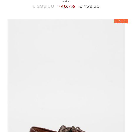
38
€ 299.00
-46.7%
€ 159.50
SALDI