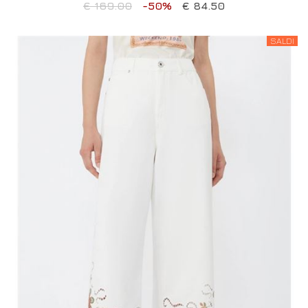
€ 169.00
-50%
€ 84.50
SALDI