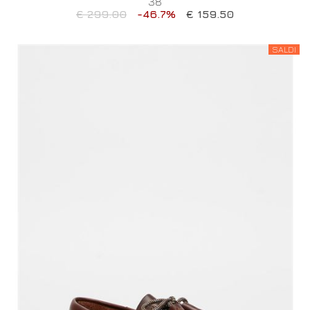
38
€ 299.00
-46.7%
€ 159.50
SALDI