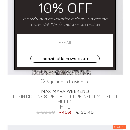
10% OFF
iscriviti alla newsletter e ricevi un promo
code del 10% // valido solo online
Iscriviti alla newsletter
Aggiungi alla wishlist
MAX MARA WEEKEND
TOP IN COTONE STRETCH. COLORE: NERO. MODELLO:
MULTIC
M - L
€ 59.00
-40%
€ 35.40
SALDI