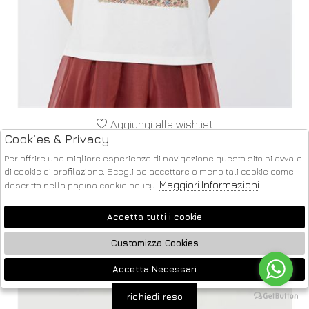
Aggiungi alla wishlist
Cookies & Privacy
MAX MARA WEEKEND
T-SHIRT REGULAR IN COTONE CON STAMPA
Per offrire una migliore esperienza di navigazione questo sito si avvale
PERSONALIZZATA. COLORE: BIANCO. MODELLO: PANTERA
di cookie di profilazione. Scegli se accettare o meno tali cookie come
L
Maggiori Informazioni
descritto nella pagina cookie policy.
€ 85.00
-40%
€ 51.00
Accetta tutti i cookie
SALDI
Customizza Cookies
Accetta Necessari
🍪
richiedi reso