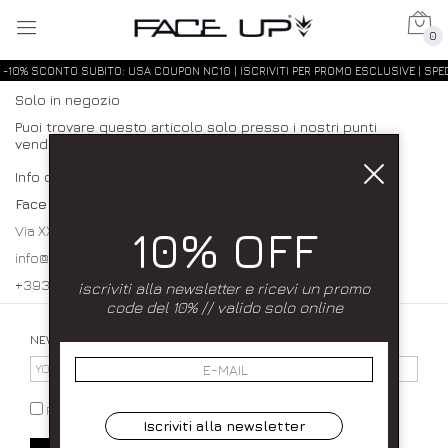
0
-10% SCONTO SUBITO: USA COUPON NC10 | ISCRIVITI PER PROMO ESCLUSIVE | SPED
Solo in negozio
Puoi trovare questo articolo solo presso i nostri punti
vendita:
Info contatti
Face up
10% OFF
Via XXXI Maggio 23/25 80027 Frattamaggiore (NA)
info@faceupboutique.com, faceupnegozio@gmail.com
+393920340990 0818312915
iscriviti alla newsletter e ricevi un promo
code del 10% // valido solo online
NEWSLETTER
PRIVACY POLICY
Iscriviti alla newsletter