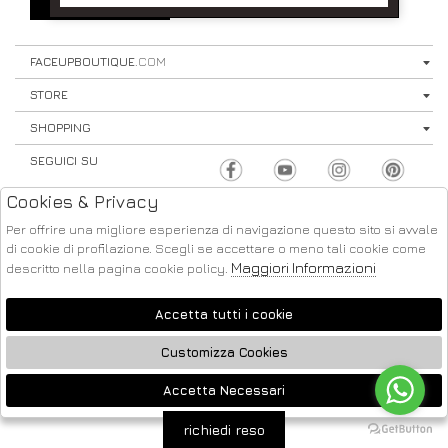
SIGN UP
⟩
FACEUPBOUTIQUE
.COM
STORE
SHOPPING
SEGUICI SU
Cookies & Privacy
Per offrire una migliore esperienza di navigazione questo sito si avvale
di cookie di profilazione. Scegli se accettare o meno tali cookie come
Maggiori Informazioni
descritto nella pagina cookie policy.
ATELIER
2026 FACE UP - P.IVA : 04220371217 POWERED BY
SOCIETÀ
GRUPPO ZUCCHETTI
Accetta tutti i cookie
Customizza Cookies
Accetta Necessari
🍪
richiedi reso