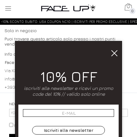
0
-10% SCONTO SUBITO: USA COUPON NC10 | ISCRIVITI PER PROMO ESCLUSIVE | SPED
Solo in negozio
Puoi trovare questo articolo solo presso i nostri punti
vendita:
Info contatti
Face up
10% OFF
Via XXXI Maggio 23/25 80027 Frattamaggiore (NA)
info@faceupboutique.com, faceupnegozio@gmail.com
+393920340990 0818312915
iscriviti alla newsletter e ricevi un promo
code del 10% // valido solo online
NEWSLETTER
PRIVACY POLICY
Iscriviti alla newsletter