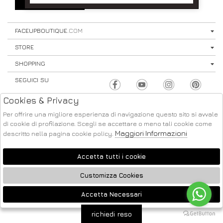
SIGN UP
⟩
FACEUPBOUTIQUE
.COM
STORE
SHOPPING
SEGUICI SU
Cookies & Privacy
Per offrire una migliore esperienza di navigazione questo sito si avvale
di cookie di profilazione. Scegli se accettare o meno tali cookie come
Maggiori Informazioni
descritto nella pagina cookie policy.
ATELIER
2026 FACE UP - P.IVA : 04220371217 POWERED BY
SOCIETÀ
GRUPPO ZUCCHETTI
Accetta tutti i cookie
Customizza Cookies
Accetta Necessari
🍪
richiedi reso