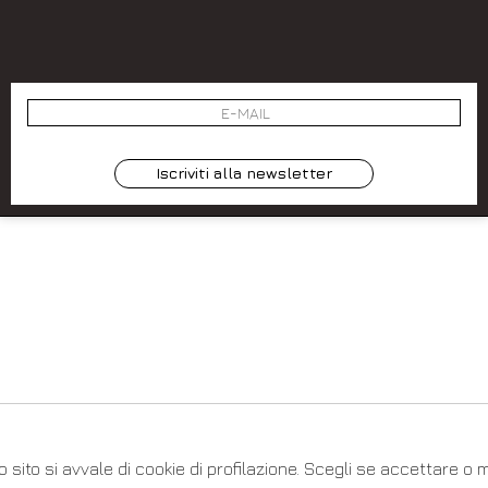
SIGN UP
⟩
 BY
SOCIETÀ
Iscriviti alla newsletter
 sito si avvale di cookie di profilazione. Scegli se accettare o