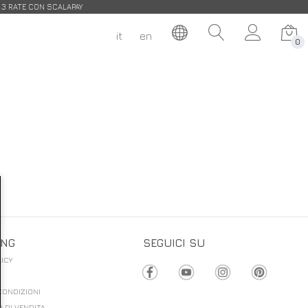
| 3 RATE CON SCALAPAY
it
en
0
ING
SEGUICI SU
ICY
CONDIZIONI
 DI VENDITA