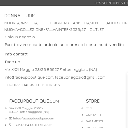
-10% SCONTO SUBITO: 
DONNA
UOMO
NUOVI ARRIVI
SALDI
DESIGNERS
ABBIGLIAMENTO
ACCESSOR
NUOVA-COLLEZIONE-FALL-WINTER-2026/27
OUTLET
Solo in negozio
Puoi trovare questo articolo solo presso i nostri punti vendita:
Info contatti
Face up
Via XXXI Maggio 23/25 80027 Frattamaggiore (NA)
info@faceupboutique.com, faceupnegozio@gmail.com
+393920340990 0818312915
FACEUPBOUTIQUE
.COM
STORE
Via XXXI Maggio 23/25
RESI
80027 Frattamaggiore (NA)
CONTATTI
info@faceupboutique.com
PAGAMENTI
+393920340990 0818312915
SPEDIZIONE