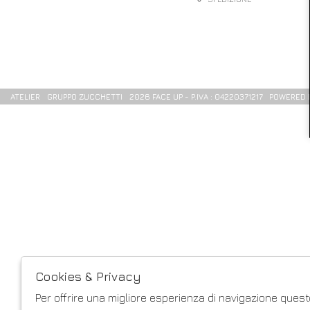
ATELIER
GRUPPO ZUCCHETTI
2026 FACE UP - P.IVA : 04220371217 POWERED
Cookies & Privacy
Per offrire una migliore esperienza di navigazione questo