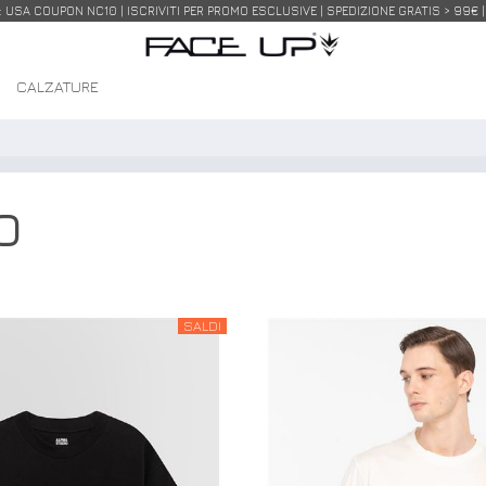
USA COUPON NC10 | ISCRIVITI PER PROMO ESCLUSIVE | SPEDIZIONE GRATIS > 99€ 
I
CALZATURE
O
SALDI