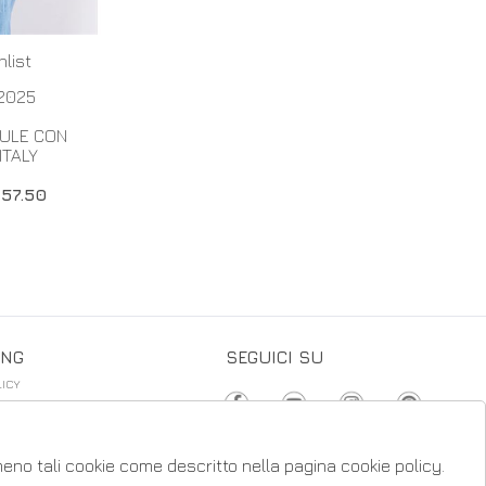
hlist
2025
GULE CON
ITALY
 57.50
ING
SEGUICI SU
ICY
CONDIZIONI
 DI VENDITA
 meno tali cookie come descritto nella pagina cookie policy.