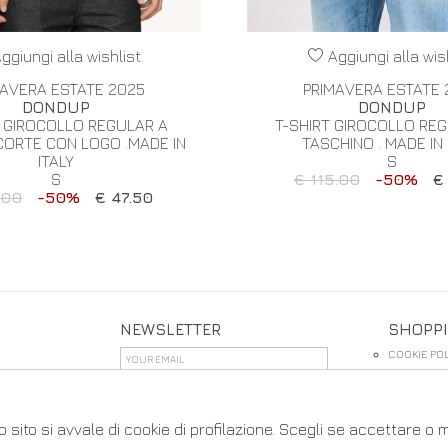
ggiungi alla wishlist
Aggiungi alla wis
MAVERA ESTATE 2025
PRIMAVERA ESTATE 
DONDUP
DONDUP
T GIROCOLLO REGULAR A
T-SHIRT GIROCOLLO RE
CORTE CON LOGO .MADE IN
TASCHINO . MADE IN 
ITALY
S
S
€ 115.00
-50%
€
.00
-50%
€ 47.50
NEWSLETTER
SHOPP
COOKIE POL
PRIVACY
TERMINI E 
PRIVACY POLICY
CONDIZIONI
 sito si avvale di cookie di profilazione. Scegli se accettare o
SIGN UP
⟩