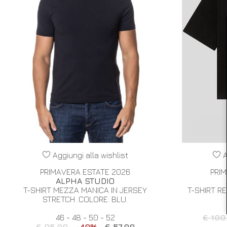
Aggiungi alla wishlist
A
PRIMAVERA ESTATE 2026
PRI
ALPHA STUDIO
T-SHIRT MEZZA MANICA IN JERSEY
T-SHIRT R
STRETCH .COLORE: BLU.
46 - 48 - 50 - 52
€ 100
€ 95.00
-40%
€ 57.00