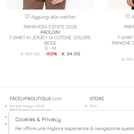
Aggiungi alla wishlist
A
PRIMAVERA ESTATE 2026
PRI
PAOLONI
T-SHIRT IN JERSEY DI COTONE. COLORE:
T-SHIR
BEIGE
MANICHE 
S - M
€ 68.00
-50%
€ 34.00
€ 95
FACEUPBOUTIQUE
.COM
STORE
Via XXXI Maggio 23/25
RESI
80027 Frattamaggiore (NA)
CONTATTI
info@faceupboutique.com
Cookies & Privacy
PAGAMENTI
+393920340990 0818312915
SPEDIZIONE
Per offrire una migliore esperienza di navigazione questo