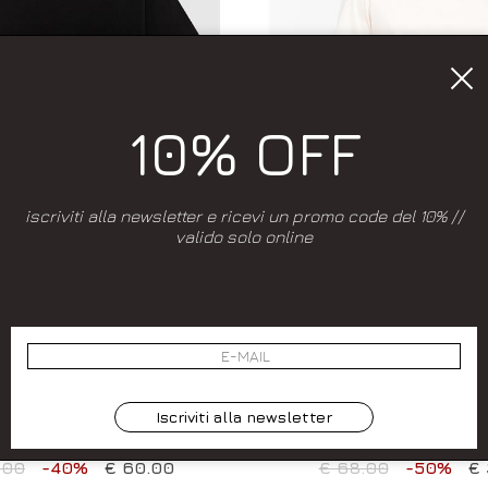
10% OFF
iscriviti alla newsletter e ricevi un promo code del 10% //
valido solo online
ggiungi alla wishlist
Aggiungi alla wis
MAVERA ESTATE 2026
PRIMAVERA ESTATE 
ALPHA STUDIO
PAOLONI
ELAXED IN JERSEY STRETCH.
T-SHIRT IN JERSEY DI COTO
Iscriviti alla newsletter
COLORE: NERO:
BIANCO PANNA
46
XL
.00
-40%
€ 60.00
€ 68.00
-50%
€ 