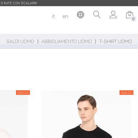
| 3 RATE CON SCALAPAY
it
en
0
SALDI UOMO
⟩
ABBIGLIAMENTO UOMO
⟩
T-SHIRT UOMO
SALDI
SALDI