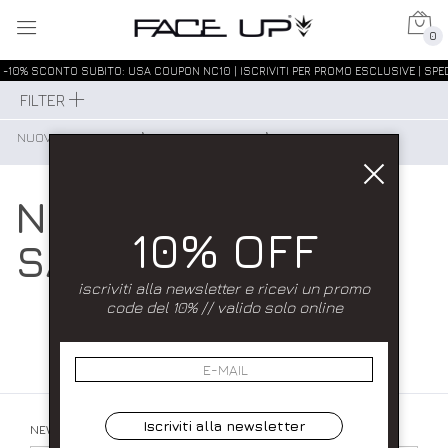
0
-10% SCONTO SUBITO: USA COUPON NC10 | ISCRIVITI PER PROMO ESCLUSIVE | SPED
FILTER
NUOVI ARRIVI UOMO
⟩
CALZATURE UOMO
⟩
SANDALI UOMO
NUOVI ARRIVI
10% OFF
SANDALI UOMO
iscriviti alla newsletter e ricevi un promo
code del 10% // valido solo online
Iscriviti alla newsletter
NEWSLETTER