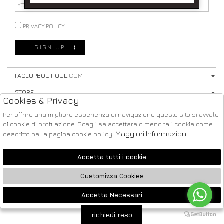
PRIVACY POLICY
SIGN UP
⟩
FACEUPBOUTIQUE
.COM
STORE
Cookies & Privacy
SHOPPING
Per offrire una migliore esperienza di navigazione questo sito si avvale
di cookie di profilazione. Scegli se accettare o meno tali cookie come
SEGUICI SU
Maggiori Informazioni
descritto nella pagina cookie policy.
Accetta tutti i cookie
Customizza Cookies
ATELIER
2026 FACE UP - P.IVA : 04220371217 POWERED BY
SOCIETÀ
Accetta Necessari
🍪
GRUPPO ZUCCHETTI
richiedi reso