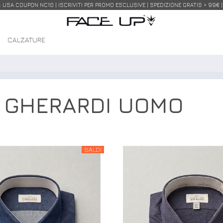
USA COUPON NC10 | ISCRIVITI PER PROMO ESCLUSIVE | SPEDIZIONE GRATIS > 99€ 
I
CALZATURE
 GHERARDI UOMO
SALDI