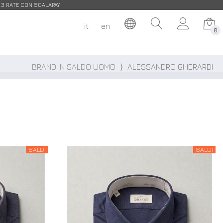
| 3 RATE CON SCALAPAY
it
en
0
BRAND IN SALDO UOMO
⟩
ALESSANDRO GHERARDI
SALDI
SALDI