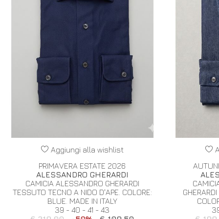
Aggiungi alla wishlist
A
PRIMAVERA ESTATE 2026
AUTUN
ALESSANDRO GHERARDI
ALE
CAMICIA ALESSANDRO GHERARDI
CAMICI
TESSUTO TECNO A NIDO D'APE. COLORE:
GHERARDI 
BLUE. MADE IN ITALY
COLORE
39 - 40 - 41 - 43
39
€ 219.00
-50%
€ 109.50
€ 199