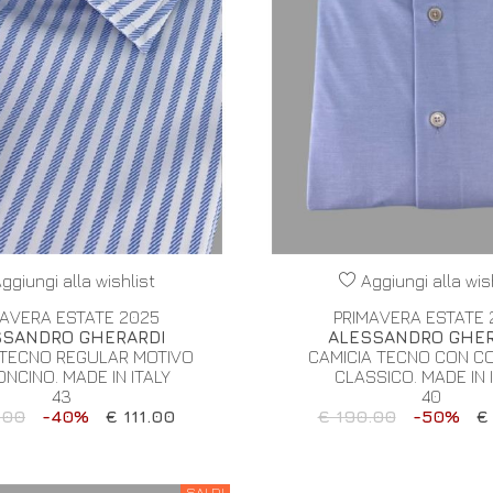
ggiungi alla wishlist
Aggiungi alla wis
MAVERA ESTATE 2025
PRIMAVERA ESTATE 
SSANDRO GHERARDI
ALESSANDRO GHER
 TECNO REGULAR MOTIVO
CAMICIA TECNO CON C
NCINO. MADE IN ITALY
CLASSICO. MADE IN 
43
40
.00
-40%
€ 111.00
€ 190.00
-50%
€
SALDI