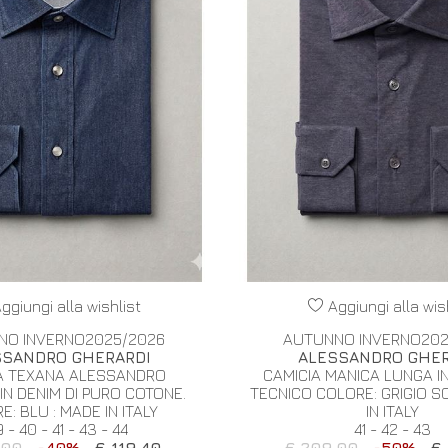
ggiungi alla wishlist
Aggiungi alla wis
NO INVERNO2025/2026
AUTUNNO INVERNO202
SSANDRO GHERARDI
ALESSANDRO GHER
A TEXANA ALESSANDRO
CAMICIA MANICA LUNGA I
IN DENIM DI PURO COTONE.
TECNICO COLORE: GRIGIO S
: BLU : MADE IN ITALY
IN ITALY
 - 40 - 41 - 43 - 44
41 - 42 - 43
.00
-40%
€ 119.40
€ 209.00
-50%
€ 