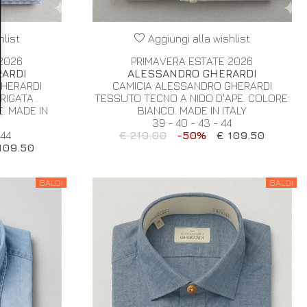
hlist
Aggiungi alla wishlist
2026
PRIMAVERA ESTATE 2026
ARDI
ALESSANDRO GHERARDI
GHERARDI
CAMICIA ALESSANDRO GHERARDI
IGATA .
TESSUTO TECNO A NIDO D'APE. COLORE:
. MADE IN
BIANCO. MADE IN ITALY
39 - 40 - 43 - 44
 44
€ 219.00
-50%
€ 109.50
109.50
SALDI
SALDI