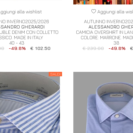
ggiungi alla wishlist
Aggiungi alla wis
NO INVERNO2025/2026
AUTUNNO INVERNO202
SSANDRO GHERARDI
ALESSANDRO GHER
OUBLE DENIM CON COLLETTO
CAMICIA OVERSHIRT IN LAN
SICO. MADE IN ITALY
COLORE: MARRONE. MADE 
40 - 43
38
00
-49.8%
€ 102.50
€ 239.00
-49.8%
€
SALDI