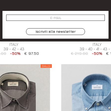
ggiungi alla wishlist
Aggiungi alla wis
MAVERA ESTATE 2026
PRIMAVERA ESTATE 
SSANDRO GHERARDI
ALESSANDRO GHER
 ALESSANDRO GHERARDI
CAMICIA ALESSANDRO 
Iscriviti alla newsletter
SENSITIVEECOSYTEM CON
SENSITIVEECOSYSTEM. R
ONCINO MARRONE. MADE IN
COLORE: BIANCO CELESTE
ITALY
ITALY
39 - 42 - 43
39 - 40 - 41 - 43 -
.00
-50%
€ 97.50
€ 219.00
-50%
€ 
SALDI