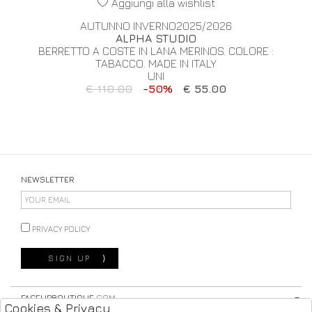
Aggiungi alla wishlist
AUTUNNO INVERNO2025/2026
ALPHA STUDIO
BERRETTO A COSTE IN LANA MERINOS. COLORE :
TABACCO. MADE IN ITALY
UNI
€ 110.00
-50%
€ 55.00
NEWSLETTER
PRIVACY POLICY
SIGN UP
⟩
FACEUPBOUTIQUE
.COM
Cookies & Privacy