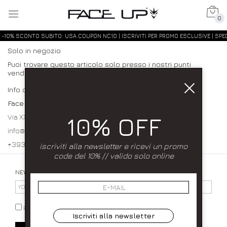
0
-10% SCONTO SUBITO: USA COUPON NC10 | ISCRIVITI PER PROMO ESCLUSIVE | SPED
Solo in negozio
Puoi trovare questo articolo solo presso i nostri punti
vendita:
Info contatti
Face up
10% OFF
Via XXXI Maggio 23/25 80027 Frattamaggiore (NA)
info@faceupboutique.com, faceupnegozio@gmail.com
+393920340990 0818312915
iscriviti alla newsletter e ricevi un promo
code del 10% // valido solo online
NEWSLETTER
PRIVACY POLICY
Iscriviti alla newsletter