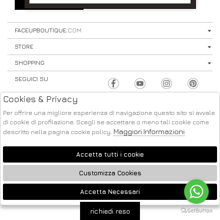
SIGN UP
⟩
FACEUPBOUTIQUE
.COM
STORE
SHOPPING
SEGUICI SU
Cookies & Privacy
Per offrire una migliore esperienza di navigazione questo sito si avvale
di cookie di profilazione. Scegli se accettare o meno tali cookie come
Maggiori Informazioni
descritto nella pagina cookie policy.
ATELIER
2026 FACE UP - P.IVA : 04220371217 POWERED BY
SOCIETÀ
GRUPPO ZUCCHETTI
Accetta tutti i cookie
Customizza Cookies
Accetta Necessari
🍪
richiedi reso