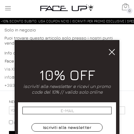
0
-10% SCONTO SUBITO: USA COUPON NC10 | ISCRIVITI PER PROMO ESCLUSIVE | SPED
Solo in negozio
Puoi trovare questo articolo solo presso i nostri punti
vendita:
Info contatti
Face up
10% OFF
Via XXXI Maggio 23/25 80027 Frattamaggiore (NA)
info@faceupboutique.com, faceupnegozio@gmail.com
+393920340990 0818312915
iscriviti alla newsletter e ricevi un promo
code del 10% // valido solo online
NEWSLETTER
PRIVACY POLICY
Iscriviti alla newsletter