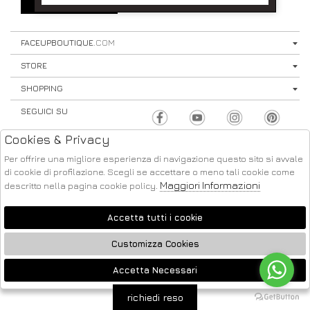
SIGN UP
⟩
FACEUPBOUTIQUE
.COM
STORE
SHOPPING
SEGUICI SU
Cookies & Privacy
Per offrire una migliore esperienza di navigazione questo sito si avvale
di cookie di profilazione. Scegli se accettare o meno tali cookie come
Maggiori Informazioni
descritto nella pagina cookie policy.
ATELIER
2026 FACE UP - P.IVA : 04220371217 POWERED BY
SOCIETÀ
GRUPPO ZUCCHETTI
Accetta tutti i cookie
Customizza Cookies
Accetta Necessari
🍪
richiedi reso