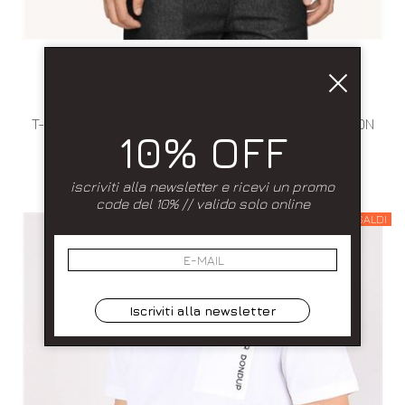
Aggiungi alla wishlist
PRIMAVERA ESTATE 2025
DONDUP
T-SHIRT GIROCOLLO REGULAR A MANICHE CORTE CON
10% OFF
LOGO .MADE IN ITALY
S
€ 95.00
-50%
€ 47.50
iscriviti alla newsletter e ricevi un promo
code del 10% // valido solo online
SALDI
Iscriviti alla newsletter