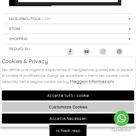
SIGN UP
⟩
FACEUPBOUTIQUE
.COM
STORE
SHOPPING
SEGUICI SU
Cookies & Privacy
Per offrire una migliore esperienza di navigazione questo sito si avvale
di cookie di profilazione. Scegli se accettare o meno tali cookie come
Maggiori Informazioni
descritto nella pagina cookie policy.
ATELIER
2026 FACE UP - P.IVA : 04220371217 POWERED BY
SOCIETÀ
GRUPPO ZUCCHETTI
Accetta tutti i cookie
Customizza Cookies
Accetta Necessari
🍪
richiedi reso