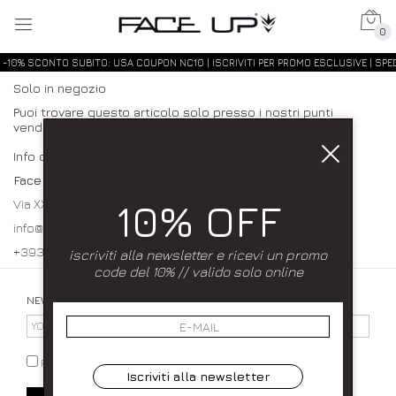
0
-10% SCONTO SUBITO: USA COUPON NC10 | ISCRIVITI PER PROMO ESCLUSIVE | SPED
Solo in negozio
Puoi trovare questo articolo solo presso i nostri punti
vendita:
Info contatti
Face up
10% OFF
Via XXXI Maggio 23/25 80027 Frattamaggiore (NA)
info@faceupboutique.com, faceupnegozio@gmail.com
+393920340990 0818312915
iscriviti alla newsletter e ricevi un promo
code del 10% // valido solo online
NEWSLETTER
PRIVACY POLICY
Iscriviti alla newsletter