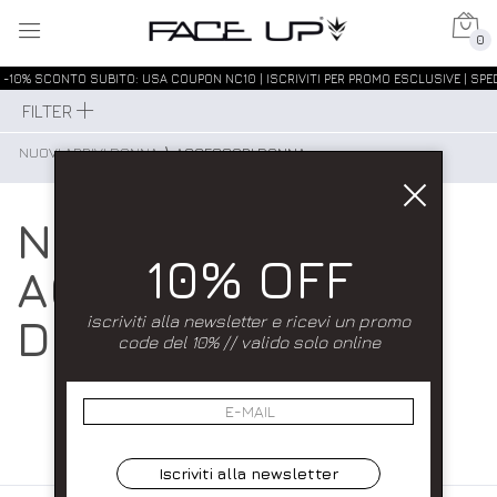
0
-10% SCONTO SUBITO: USA COUPON NC10 | ISCRIVITI PER PROMO ESCLUSIVE | SPED
FILTER
NUOVI ARRIVI DONNA
⟩
ACCESSORI DONNA
NUOVI ARRIVI
10% OFF
ACCESSORI
DONNA
iscriviti alla newsletter e ricevi un promo
code del 10% // valido solo online
Iscriviti alla newsletter