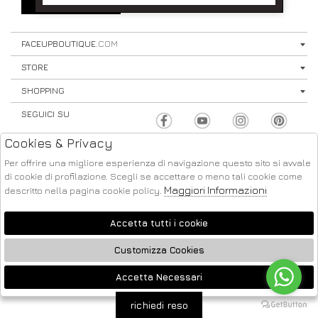
SIGN UP
⟩
FACEUPBOUTIQUE
.COM
STORE
SHOPPING
SEGUICI SU
Cookies & Privacy
Per offrire una migliore esperienza di navigazione questo sito si avvale
di cookie di profilazione. Scegli se accettare o meno tali cookie come
Maggiori Informazioni
descritto nella pagina cookie policy.
ATELIER
2026 FACE UP - P.IVA : 04220371217 POWERED BY
SOCIETÀ
GRUPPO ZUCCHETTI
Accetta tutti i cookie
Customizza Cookies
Accetta Necessari
🍪
richiedi reso