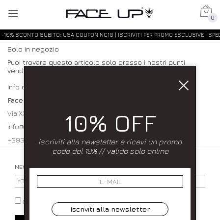
0
-10% SCONTO SUBITO: USA COUPON NC10 | ISCRIVITI PER PROMO ESCLUSIVE | SPED
Solo in negozio
Puoi trovare questo articolo solo presso i nostri punti
vendita:
Info contatti
Face up
10% OFF
Via XXXI Maggio 23/25 80027 Frattamaggiore (NA)
info@faceupboutique.com, faceupnegozio@gmail.com
+393920340990 0818312915
iscriviti alla newsletter e ricevi un promo
code del 10% // valido solo online
NEWSLETTER
PRIVACY POLICY
Iscriviti alla newsletter